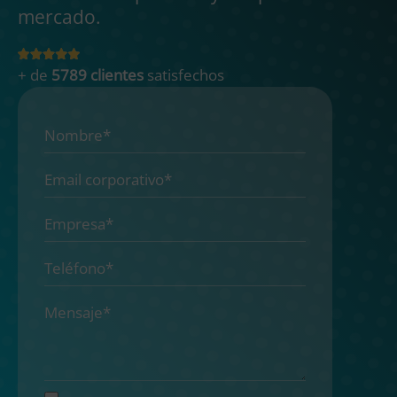
mercado.
+ de
5789 clientes
satisfechos