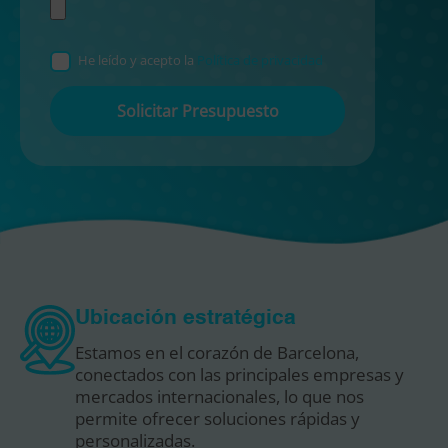
He leído y acepto la
Política de privacidad
Por
favor,
deja
este
campo
vacío.
Ubicación estratégica
Estamos en el corazón de Barcelona,
conectados con las principales empresas y
mercados internacionales, lo que nos
permite ofrecer soluciones rápidas y
personalizadas.