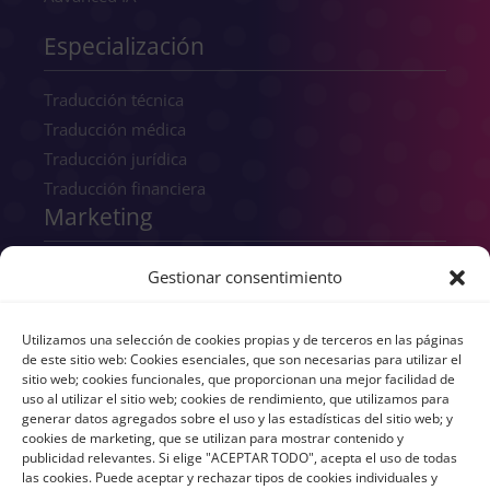
Especialización
Traducción técnica
Traducción médica
Traducción jurídica
Traducción financiera
Marketing
SEO
Gestionar consentimiento
SEM
GEO
Utilizamos una selección de cookies propias y de terceros en las páginas
Consultoría digital
de este sitio web: Cookies esenciales, que son necesarias para utilizar el
sitio web; cookies funcionales, que proporcionan una mejor facilidad de
Copywriting
uso al utilizar el sitio web; cookies de rendimiento, que utilizamos para
Transcreación
generar datos agregados sobre el uso y las estadísticas del sitio web; y
cookies de marketing, que se utilizan para mostrar contenido y
UX/UI
publicidad relevantes. Si elige "ACEPTAR TODO", acepta el uso de todas
Branding
las cookies. Puede aceptar y rechazar tipos de cookies individuales y