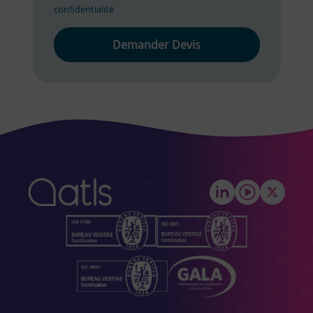
confidentialité
Please
leave
this
field
empty.