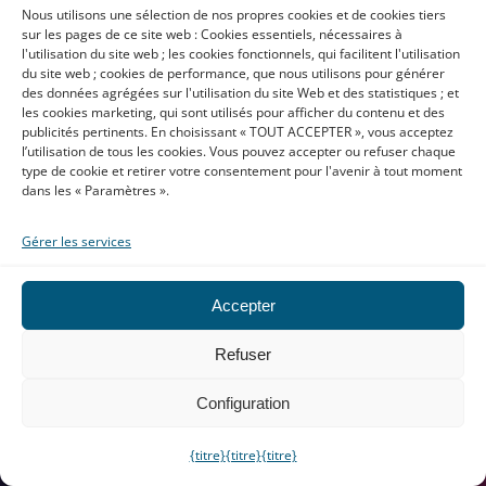
Nous utilisons une sélection de nos propres cookies et de cookies tiers
sur les pages de ce site web : Cookies essentiels, nécessaires à
l'utilisation du site web ; les cookies fonctionnels, qui facilitent l'utilisation
du site web ; cookies de performance, que nous utilisons pour générer
des données agrégées sur l'utilisation du site Web et des statistiques ; et
les cookies marketing, qui sont utilisés pour afficher du contenu et des
publicités pertinents. En choisissant « TOUT ACCEPTER », vous acceptez
J'ai lu et j'accepte la
Politique de
l’utilisation de tous les cookies. Vous pouvez accepter ou refuser chaque
confidentialité
type de cookie et retirer votre consentement pour l'avenir à tout moment
dans les « Paramètres ».
Please
leave
Gérer les services
this
field
Accepter
empty.
Refuser
Configuration
{titre}
{titre}
{titre}