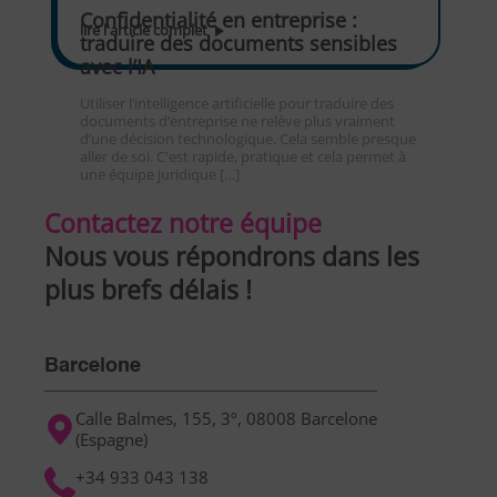
Confidentialité en entreprise :
lire l'article complet
traduire des documents sensibles
avec l’IA
Utiliser l’intelligence artificielle pour traduire des
documents d’entreprise ne relève plus vraiment
d’une décision technologique. Cela semble presque
aller de soi. C'est rapide, pratique et cela permet à
une équipe juridique […]
Contactez notre équipe
Nous vous répondrons dans les
plus brefs délais !
Barcelone
Calle Balmes, 155, 3º, 08008 Barcelone
(Espagne)
+34 933 043 138