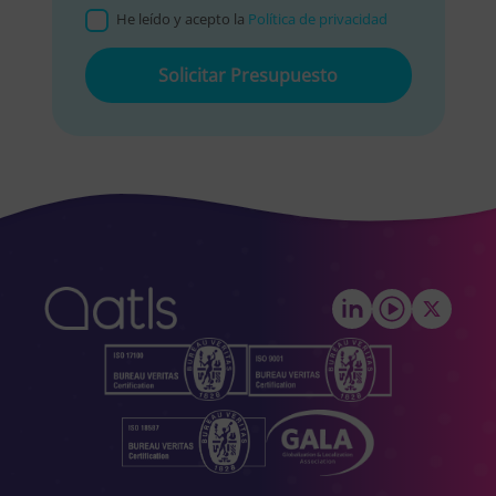
He leído y acepto la
Política de privacidad
Please
leave
this
field
empty.