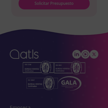
leave
this
field
empty.
Empresa