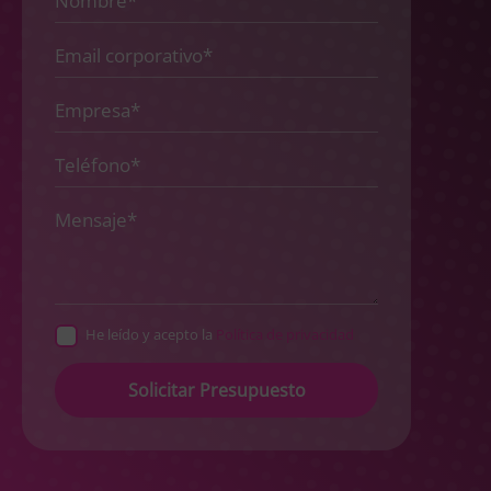
He leído y acepto la
Política de privacidad
Please
leave
this
field
empty.