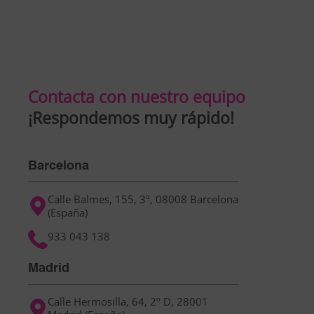
En los negocios basados en el comercio online,
Stéphan
aumentar ventas pasa ineludiblemente por
ATLS® d
ampliar tu rango de acción a nuevas audiencias en
consegu
mercados extranjeros. Los factores clave […]
tamaño 
Contacta con nuestro equipo
¡Respondemos muy rápido!
Barcelona
Calle Balmes, 155, 3º, 08008 Barcelona
(España)
933 043 138
Madrid
Calle Hermosilla, 64, 2º D, 28001