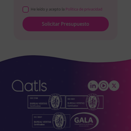
He leído y acepto la
Política de privacidad
Please
leave
this
field
empty.