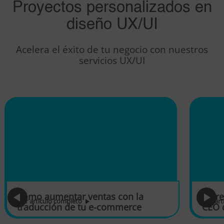
Proyectos personalizados en
diseño UX/UI
Acelera el éxito de tu negocio con nuestros
servicios UX/UI
Cómo aumentar ventas con la
Entr
leer artículo completo
leer ar
traducción de tu e-commerce
CEO 