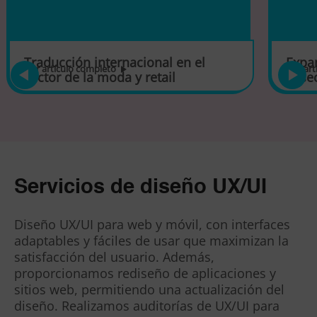
Traducción internacional en el
Expan
leer artículo completo
leer ar
sector de la moda y retail
el se
Esta empresa del sector de la moda ha optimizado
Esta en
su comunicación a cada mercado gracias a la
global,
tecnología avanzada de ATLS. Nuestro proxy de
eficien
traducción […]
Nuestro
Servicios de diseño UX/UI
Diseño UX/UI para web y móvil, con interfaces
adaptables y fáciles de usar que maximizan la
satisfacción del usuario. Además,
proporcionamos rediseño de aplicaciones y
sitios web, permitiendo una actualización del
diseño. Realizamos auditorías de UX/UI para