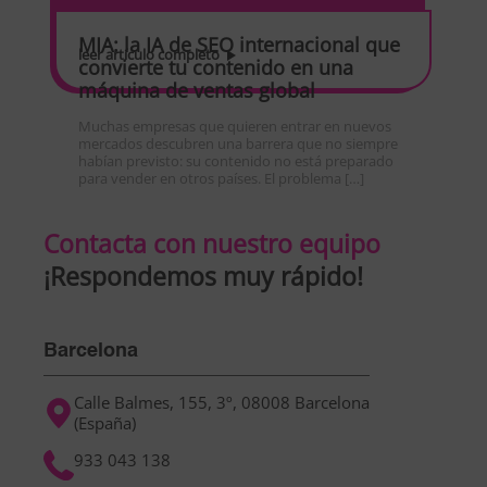
MIA: la IA de SEO internacional que
leer artículo completo
convierte tu contenido en una
máquina de ventas global
Muchas empresas que quieren entrar en nuevos
mercados descubren una barrera que no siempre
habían previsto: su contenido no está preparado
para vender en otros países. El problema […]
Contacta con nuestro equipo
¡Respondemos muy rápido!
Barcelona
Calle Balmes, 155, 3º, 08008 Barcelona
(España)
933 043 138