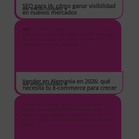
SEO para IA: cómo ganar visibilidad
leer artículo completo
en nuevos mercados
SEO
para IA: la búsqueda ya no termina en una
lista de enlaces Durante años, competir en Google
significaba trabajar para aparecer entre los
primeros resultados orgánicos. Esa […]
Vender en Alemania en 2026: qué
leer artículo completo
necesita tu e-commerce para crecer
Vender en Alemania sigue siendo una de las
grandes oportunidades para las empresas
españolas que quieren crecer en Europa. El
tamaño del mercado, la madurez del consumidor
digital […]