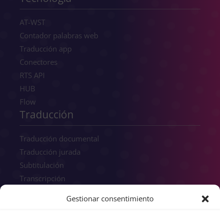
AT-WST
Contador palabras web
Traducción app
Conectores
RTS API
HUB
Flow
Traducción
Traducción documental
Traducción jurada
Subtitulación
Transcripción
Interpretación
Gestionar consentimiento
Traducción e-learning
Traducción web