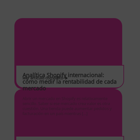
Analítica Shopify internacional:
leer artículo completo
cómo medir la rentabilidad de cada
mercado
Abrir un mercado en Shopify es relativamente
sencillo. Saber si ese mercado crea valor es otra
cuestión. Una tienda puede aumentar pedidos y
facturación en un país mientras […]