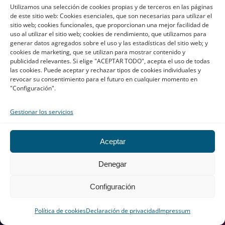
Utilizamos una selección de cookies propias y de terceros en las páginas
Advanced IA
de este sitio web: Cookies esenciales, que son necesarias para utilizar el
sitio web; cookies funcionales, que proporcionan una mejor facilidad de
Especialización
uso al utilizar el sitio web; cookies de rendimiento, que utilizamos para
generar datos agregados sobre el uso y las estadísticas del sitio web; y
cookies de marketing, que se utilizan para mostrar contenido y
Traducción técnica
publicidad relevantes. Si elige "ACEPTAR TODO", acepta el uso de todas
las cookies. Puede aceptar y rechazar tipos de cookies individuales y
Traducción médica
revocar su consentimiento para el futuro en cualquier momento en
Traducción jurídica
"Configuración".
Traducción financiera
Marketing
Gestionar los servicios
SEO
Aceptar
SEM
Denegar
GEO
Consultoría digital
Configuración
Copywriting
Transcreación
Política de cookies
Declaración de privacidad
Impressum
UX/UI