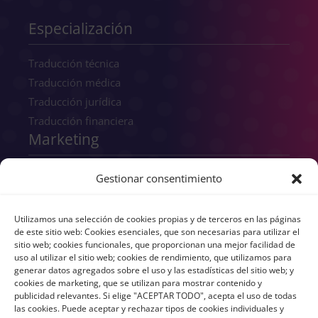
Especialización
Traducción técnica
Traducción médica
Traducción jurídica
Traducción financiera
Marketing
SEO
Gestionar consentimiento
SEM
GEO
Utilizamos una selección de cookies propias y de terceros en las páginas
Consultoría digital
de este sitio web: Cookies esenciales, que son necesarias para utilizar el
sitio web; cookies funcionales, que proporcionan una mejor facilidad de
Copywriting
uso al utilizar el sitio web; cookies de rendimiento, que utilizamos para
Transcreación
generar datos agregados sobre el uso y las estadísticas del sitio web; y
cookies de marketing, que se utilizan para mostrar contenido y
UX/UI
publicidad relevantes. Si elige "ACEPTAR TODO", acepta el uso de todas
Branding
las cookies. Puede aceptar y rechazar tipos de cookies individuales y