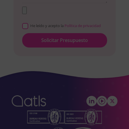
He leído y acepto la
Política de privacidad
Please
leave
this
field
empty.