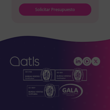
Please
leave
this
field
empty.