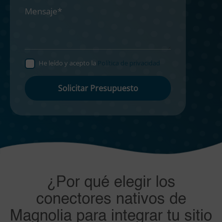
He leído y acepto la
Política de privacidad
Por
favor,
deja
este
campo
vacío.
¿Por qué elegir los
conectores nativos de
Magnolia para integrar tu sitio