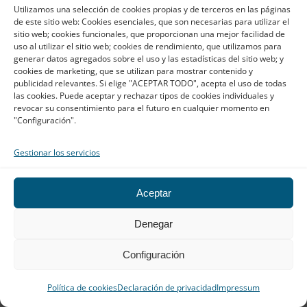
Utilizamos una selección de cookies propias y de terceros en las páginas
de este sitio web: Cookies esenciales, que son necesarias para utilizar el
Madrid
sitio web; cookies funcionales, que proporcionan una mejor facilidad de
uso al utilizar el sitio web; cookies de rendimiento, que utilizamos para
generar datos agregados sobre el uso y las estadísticas del sitio web; y
Calle Hermosilla, 64, 2º D, 28001
cookies de marketing, que se utilizan para mostrar contenido y
Madrid (España)
publicidad relevantes. Si elige "ACEPTAR TODO", acepta el uso de todas
las cookies. Puede aceptar y rechazar tipos de cookies individuales y
915 158 200
revocar su consentimiento para el futuro en cualquier momento en
"Configuración".
Gestionar los servicios
Aceptar
Denegar
Configuración
Política de cookies
Declaración de privacidad
Impressum