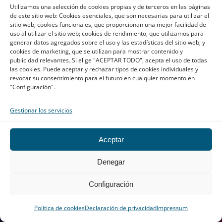
Traducción Barcelona
Utilizamos una selección de cookies propias y de terceros en las páginas
de este sitio web: Cookies esenciales, que son necesarias para utilizar el
Marketing Barcelona
sitio web; cookies funcionales, que proporcionan una mejor facilidad de
Traducción Madrid
uso al utilizar el sitio web; cookies de rendimiento, que utilizamos para
generar datos agregados sobre el uso y las estadísticas del sitio web; y
Marketing Madrid
cookies de marketing, que se utilizan para mostrar contenido y
Contacto
publicidad relevantes. Si elige "ACEPTAR TODO", acepta el uso de todas
las cookies. Puede aceptar y rechazar tipos de cookies individuales y
Canal de denuncias
revocar su consentimiento para el futuro en cualquier momento en
FAQ
"Configuración".
Tecnología
Gestionar los servicios
AT-WST
Contador palabras web
Aceptar
Traducción app
Denegar
Conectores
RTS API
Configuración
HUB
Flow
Política de cookies
Declaración de privacidad
Impressum
Traducción