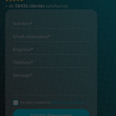
+ de
58436 clientes
satisfechos
He leído y acepto la
Política de privacidad
Por