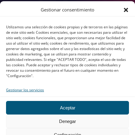
SEO
Gestionar consentimiento
SEM
GEO
Utilizamos una selección de cookies propias y de terceros en las páginas
Consultoría digital
de este sitio web: Cookies esenciales, que son necesarias para utilizar el
sitio web; cookies funcionales, que proporcionan una mejor facilidad de
Copywriting
uso al utilizar el sitio web; cookies de rendimiento, que utilizamos para
Transcreación
generar datos agregados sobre el uso y las estadísticas del sitio web; y
cookies de marketing, que se utilizan para mostrar contenido y
UX/UI
publicidad relevantes. Si elige "ACEPTAR TODO", acepta el uso de todas
Branding
las cookies. Puede aceptar y rechazar tipos de cookies individuales y
revocar su consentimiento para el futuro en cualquier momento en
"Configuración".
Gestionar los servicios
All rights reserved © atls-global.com 2026
Aviso Legal
Aceptar
Política de Privacidad
Redes Sociales
Denegar
Política de cookies
Configuración