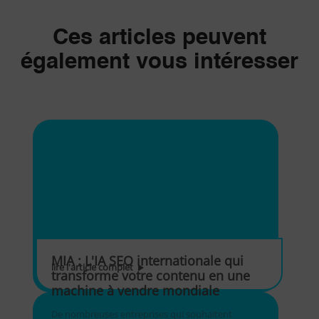
Ces articles peuvent
également vous intéresser
MIA : L'IA SEO internationale qui
lire l'article complet
transforme votre contenu en une
machine à vendre mondiale
De nombreuses entreprises qui souhaitent