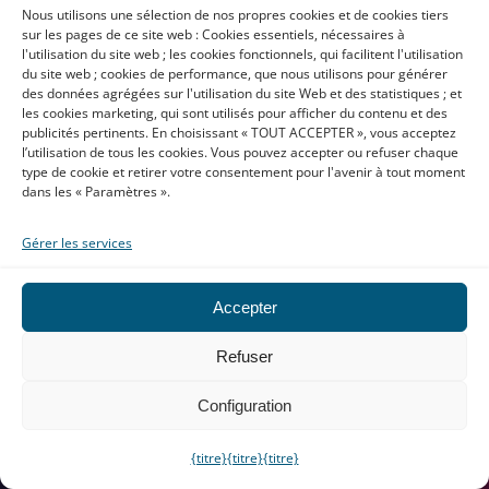
Traduction
Nous utilisons une sélection de nos propres cookies et de cookies tiers
sur les pages de ce site web : Cookies essentiels, nécessaires à
l'utilisation du site web ; les cookies fonctionnels, qui facilitent l'utilisation
Traduction de documents
du site web ; cookies de performance, que nous utilisons pour générer
Traduction assermentée
des données agrégées sur l'utilisation du site Web et des statistiques ; et
les cookies marketing, qui sont utilisés pour afficher du contenu et des
Sous-titrage
publicités pertinents. En choisissant « TOUT ACCEPTER », vous acceptez
Transcription
l’utilisation de tous les cookies. Vous pouvez accepter ou refuser chaque
type de cookie et retirer votre consentement pour l'avenir à tout moment
Interprétation
dans les « Paramètres ».
Traduction e-learning
Traduction web
Gérer les services
IA avancée
Spécialisation
Accepter
Refuser
Traduction technique
Traduction médicale
Configuration
Traduction juridique
Traduction financière
{titre}
{titre}
{titre}
Marketing