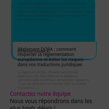
Utiliser l’intelligence artificielle pour traduire des
documents d’entreprise ne relève plus vraiment
d’une décision technologique. Cela semble presque
aller de soi. C'est rapide, pratique et cela permet à
une équipe juridique […]
Règlement DORA : comment
lire l'article complet
respecter la réglementation
européenne et éviter les risques
dans vos traductions juridiques
Le règlement DORA, officiellement intitulé
règlement (UE) 2022/2554 sur la résilience
opérationnelle numérique, est entré en vigueur le
17 janvier 2025 avec un mandat clair : les entités
financières […]
Contactez notre équipe
Nous vous répondrons dans les
plus brefs délais !