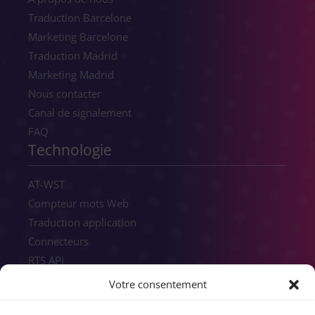
Traduction Barcelone
Marketing Barcelone
Traduction Madrid
Marketing Madrid
Nous contacter
Canal de signalement
FAQ
Technologie
AT-WST
Compteur mots Web
Traduction application
Connecteurs
RTS API
HUB
Votre consentement
Flow