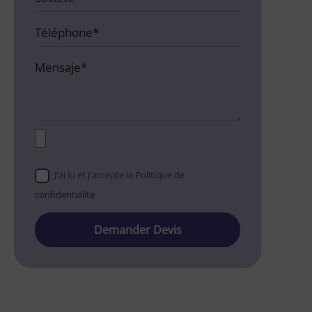
J'ai lu et j'accepte la
Politique de
confidentialité
Please
leave
this
field
empty.