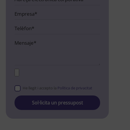
He llegit i accepto la
Política de privacitat
Please
leave
this
field
empty.