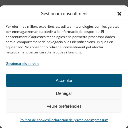
Gestionar consentiment
Altres articles que et poden
Per oferir les millors experiències, utilitzem tecnologies com les galetes
interessar
per emmagatzemar o accedir a la informació del dispositiu. El
consentiment d'aquestes tecnologies ens permetrà processar dades
com el comportament de navegació o les identificacions úniques en
aquest lloc. No consentir o retirar el consentiment pot afectar
negativament certes característiques i funcions.
Gestionar els serveis
Acceptar
Denegar
Analítica Shopify internacional: com
Veure preferències
llegir article complet
mesurar la rendibilitat de cada
mercat
Política de cookies
Declaración de privacidad
Impressum